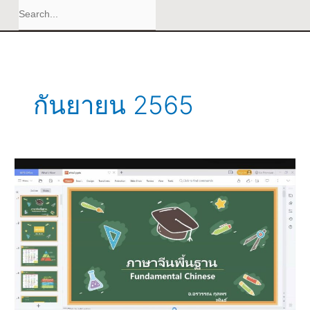
กันยายน 2565
บรรยากาศ
การ
เรียน
คอร์ส
ภาษา
จีน
พื้น
ฐาน
สำหรับ
ศิษย์