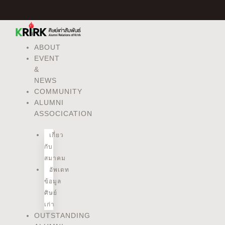
Skip
to
content
ABOUT
EVENT
&
NEWS
COMMUNITY
ALUMNI
ASSOCICATION
เกี่ยว
กับ
สมาคม
อัพเดท
ข้อมูล
ศิษย์
เก่า
OUTSTANDING