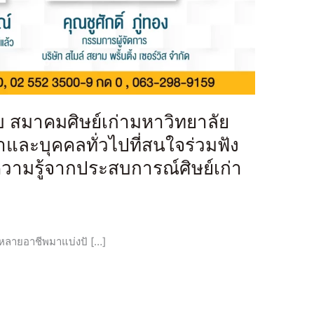
ับ สมาคมศิษย์เก่ามหาวิทยาลัย
าและบุคคลทั่วไปที่สนใจร่วมฟัง
วามรู้จากประสบการณ์ศิษย์เก่า
หลายอาชีพมาแบ่งปั […]