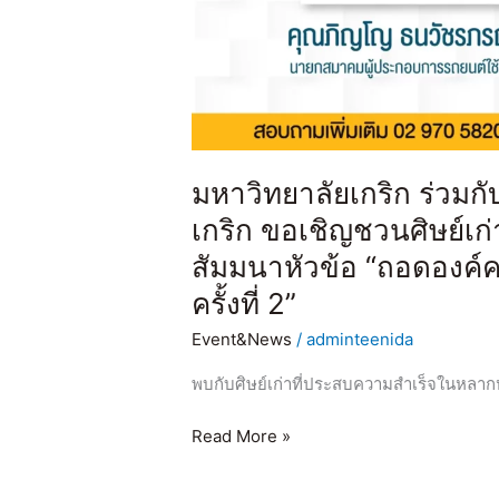
สัมมนา
หัวข้อ
“ถอด
องค์
ความ
รู้
จาก
มหาวิทยาลัยเกริก ร่วมก
ประสบการณ์
เกริก ขอเชิญชวนศิษย์เก่
ศิษย์
เก่า
สัมมนาหัวข้อ “ถอดองค์ค
ครั้ง
ครั้งที่ 2”
ที่
2”
Event&News
/
adminteenida
พบกับศิษย์เก่าที่ประสบความสำเร็จในหลาก
Read More »