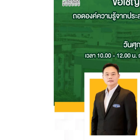
ร่วม
กับ
สมาคม
ศิษย์
เก่า
มหาวิทยาลัย
เกริก
ขอ
เชิญ
ชวน
ศิษย์
เก่า
และ
บุคคล
ทั่วไป
ที่
สนใจ
ร่วม
ฟัง