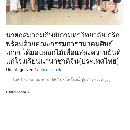
สมาคม
ศิษย์
เก่าฯ
ได้
มอบ
นายกสมาคมศิษย์เก่ามหาวิทยาลัยเกริก
ดอกไม้
เพื่อ
พร้อมด้วยคณะกรรมการสมาคมศิษย์
แสดง
เก่าฯ ได้มอบดอกไม้เพื่อแสดงความยินดี
ความ
แก่โรงเรียนนานาชาติจีน(ประเทศไทย)
ยินดี
แก่
Uncategorized
/
adminteenida
โรงเรียน
วันที่ 19 สิงหาคม พ.ศ.2567 ดร.ไพโรจน์ ญัตติอัครวงศ […]
นานาชาติ
จีน(ประเทศไทย)
Read More »