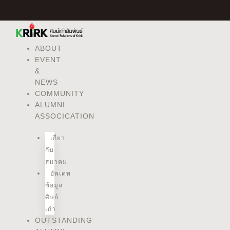
Skip
to
content
ABOUT
EVENT
&
NEWS
COMMUNITY
ALUMNI
ASSOCICATION
เกี่ยว
กับ
สมาคม
อัพเดท
ข้อมูล
ศิษย์
เก่า
OUTSTANDING