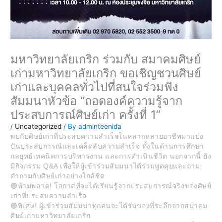
มหาวิทยาลัยเกริก ร่วมกับ สมาคมศิษย์
เก่ามหาวิทยาลัยเกริก ขอเชิญชวนศิษย์
เก่าและบุคคลทั่วไปที่สนใจร่วมฟัง
สัมมนาหัวข้อ “ถอดองค์ความรู้จาก
ประสบการณ์ศิษย์เก่า ครั้งที่ 1”
/
Uncategorized
/ By
adminteenida
พบกับศิษย์เก่าที่ประสบความสำเร็จในหลากหลายอาชีพมาแบ่ง
ปันประสบการณ์และเคล็ดลับความสำเร็จ ทั้งในด้านการศึกษา
กลยุทธ์เทคนิคการบริหารงาน และการดำเนินชีวิต นอกจากนี้ ยัง
มีกิจกรรม Q&A เพื่อให้ผู้เข้าร่วมสัมมนาได้ร่วมพูดคุยและถาม
คำถามกับศิษย์เก่าอย่างใกล้ชิด
🟢ห้ามพลาด! โอกาสที่จะได้เรียนรู้จากประสบการณ์จริงของศิษย์
เก่าที่ประสบความสำเร็จ
🟢พิเศษ! ผู้เข้าร่วมสัมมนาทุกคนจะได้รับของที่ระลึกจากสมาคม
ศิษย์เก่ามหาวิทยาลัยเกริก