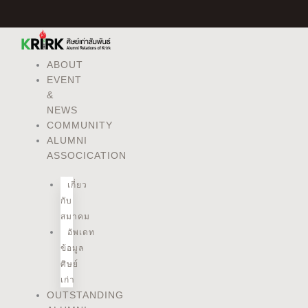
Skip
to
content
ABOUT
EVENT
&
NEWS
COMMUNITY
ALUMNI
ASSOCICATION
เกี่ยว
กับ
สมาคม
อัพเดท
ข้อมูล
ศิษย์
เก่า
OUTSTANDING